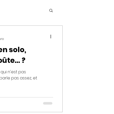
ure
en solo,
te... ?
 qui n'est pas
parle pas assez, et