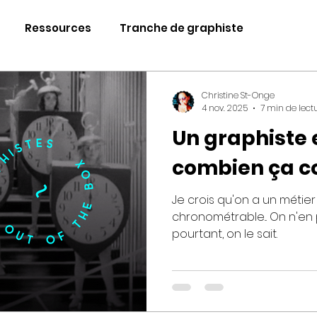
Ressources
Tranche de graphiste
Christine St-Onge
4 nov. 2025
7 min de lect
Un graphiste 
combien ça coû
Je crois qu'on a un métier
chronométrable... On n'en 
pourtant, on le sait.