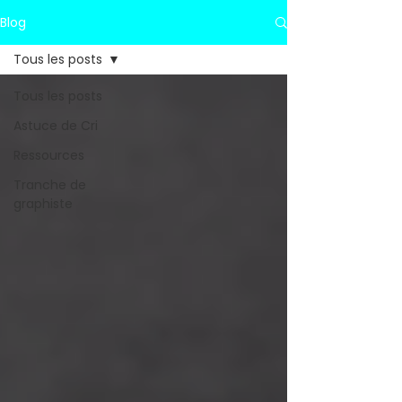
Blog
Tous les posts
Tous les posts
Astuce de Cri
Ressources
Tranche de
graphiste